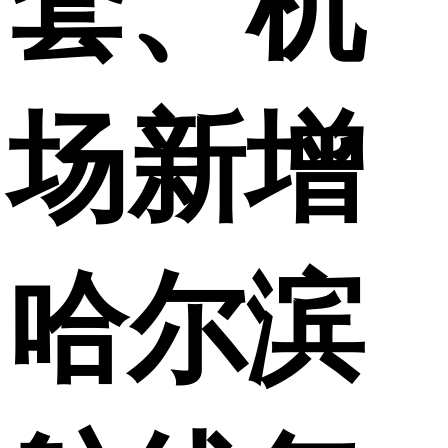
套、机
场新增
哈尔滨