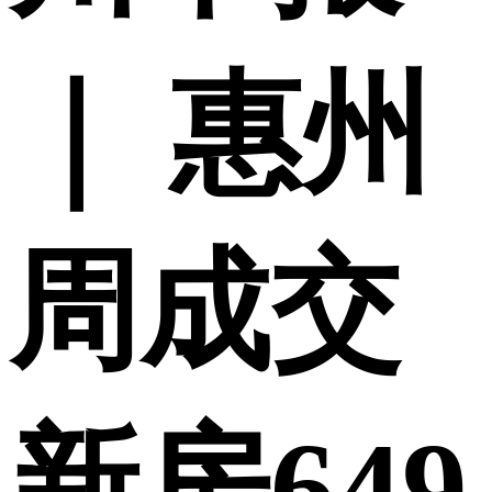
｜ 惠州
周成交
新房649