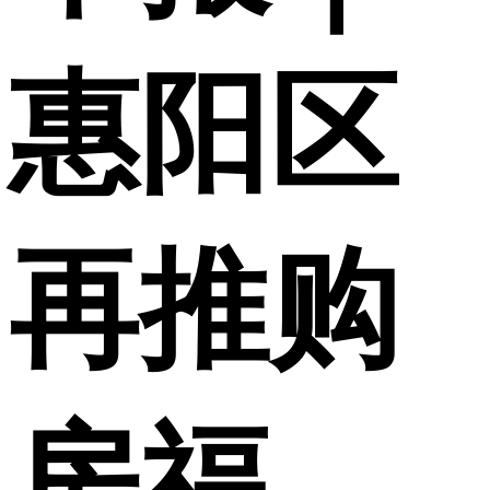
惠阳区
再推购
房福