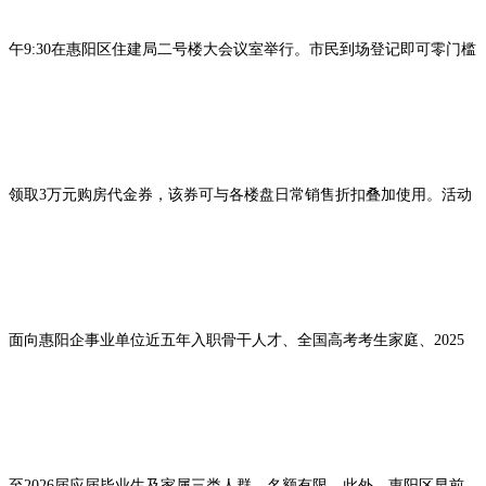
午9:30在惠阳区住建局二号楼大会议室举行。市民到场登记即可零门槛
领取3万元购房代金券，该券可与各楼盘日常销售折扣叠加使用。活动
面向惠阳企事业单位近五年入职骨干人才、全国高考考生家庭、2025
至2026届应届毕业生及家属三类人群，名额有限。此外，惠阳区早前