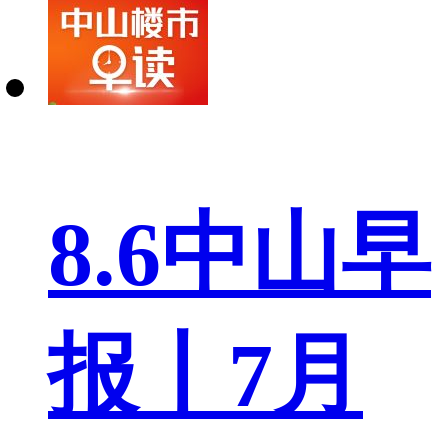
8.6中山早
报丨7月