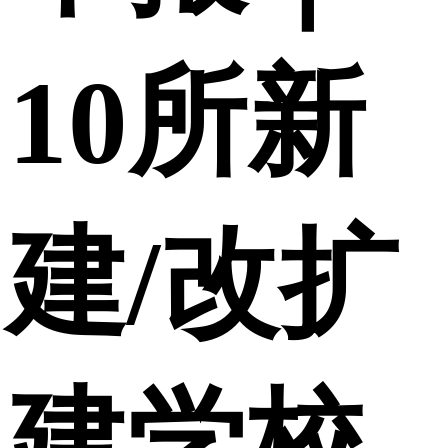
10所新
建/改扩
建学校