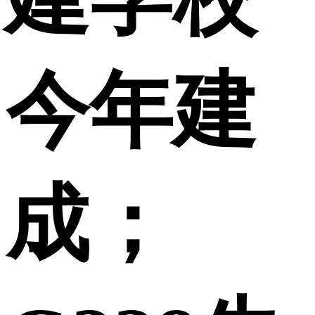
今年建
成；