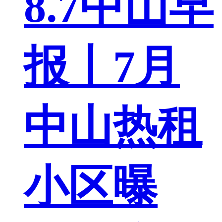
8.7中山早
报丨7月
中山热租
小区曝