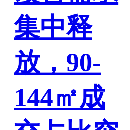
集中释
放，90-
144㎡成