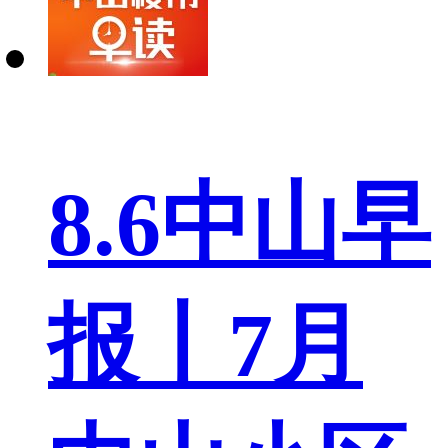
8.6中山早
报丨7月