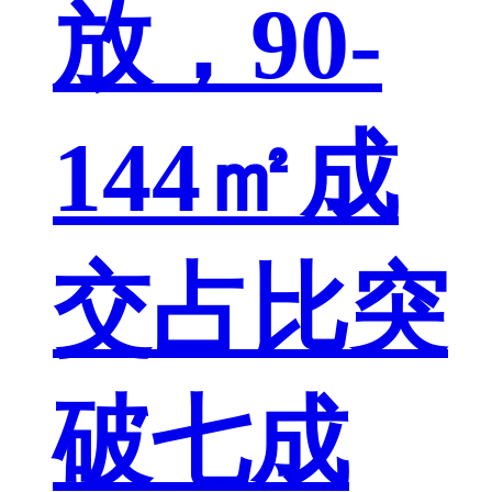
放，90-
144㎡成
交占比突
破七成