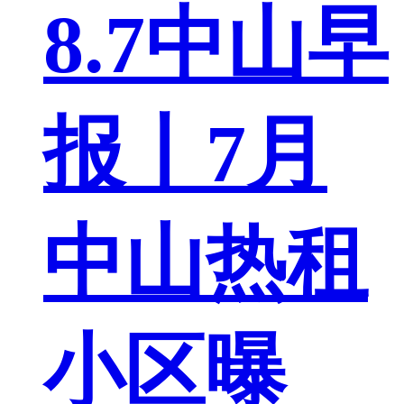
8.7中山早
报丨7月
中山热租
小区曝