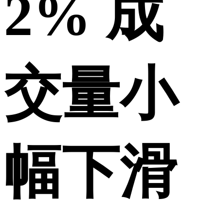
2% 成
交量小
幅下滑