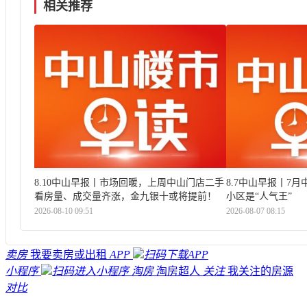
相关推荐
8.10中山早报丨市场回暖，上周中山门店二手
8.7中山早报丨7
看房量、成交量齐涨，金九银十或将提前！
小区是“人气王”
2026-08-10 09:51
2026-08-07 08:15
卖房
我要卖房或出租
APP
扫码下载APP
小程序
扫码进入小程序
淘房
淘房超人
关注
我关注的房源
对比