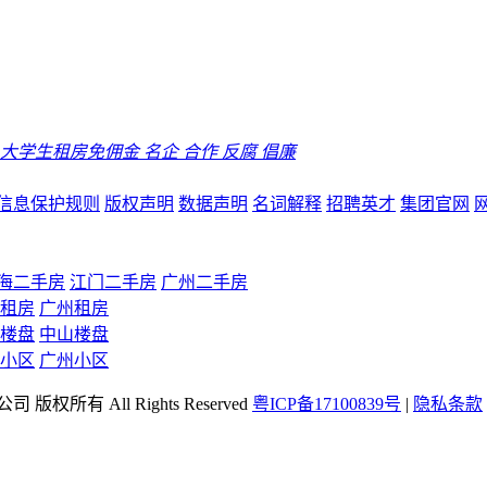
大学生租房免佣金
名企
合作
反腐
倡廉
信息保护规则
版权声明
数据声明
名词解释
招聘英才
集团官网
海二手房
江门二手房
广州二手房
租房
广州租房
楼盘
中山楼盘
小区
广州小区
司 版权所有 All Rights Reserved
粤ICP备17100839号
|
隐私条款