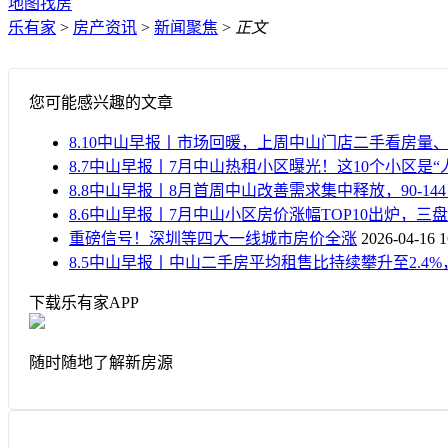
地图找房
乐有家
>
房产资讯
>
新闻聚焦
>
正文
您可能感兴趣的文章
8.10中山早报丨市场回暖，上周中山门店二手看房量
8.7中山早报丨7月中山热租小区曝光！这10个小区是“
8.8中山早报丨8月首周中山改善需求集中释放，90-1
8.6中山早报丨7月中山小区房价涨幅TOP10出炉，三盘
重磅信号！深圳等四大一线城市房价全涨
2026-04-16 1
8.5中山早报丨中山二手房平均租售比持续攀升至2.4
下载乐有家APP
随时随地了解新房源