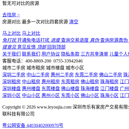
暂无可对比的房源
去找房 >
房源对比
最多一次对比四套房源
清空
马上对比
马上对比
免打扰
开通免电话打扰
进度
查询交易进度
真伪
查询房源真伪
提意见
意见反馈
顶部
回到顶部
关于我们
联系我们
用户协议
隐私条款
三方共享清单
儿童个人
客服电话：400-8869-200 0755-33942046
城市二手房
城市租房
城市楼盘
城市小区
深圳二手房
中山二手房
惠州二手房
东莞二手房
佛山二手房
珠
深圳租房
中山租房
惠州租房
东莞租房
佛山租房
珠海租房
江门
深圳楼盘
惠州楼盘
东莞楼盘
佛山楼盘
珠海楼盘
江门楼盘
广州
深圳小区
中山小区
惠州小区
东莞小区
佛山小区
珠海小区
江门
Copyright © 2026 www.leyoujia.com 深圳市乐有家房产交易有限公
联科技有限公司
粤公网安备 44030402000970号