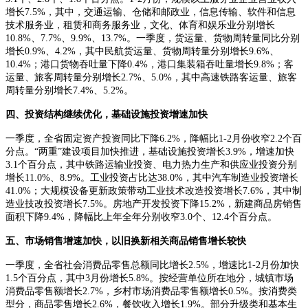
增长7.5%，其中，交通运输、仓储和邮政业，信息传输、软件和信息
技术服务业，租赁和商务服务业，文化、体育和娱乐业分别增长
10.8%、7.7%、9.9%、13.7%。一季度，货运量、货物周转量同比分别
增长0.9%、4.2%，其中民航货运量、货物周转量分别增长9.6%、
10.4%；港口货物吞吐量下降0.4%，港口集装箱吞吐量增长9.8%；客
运量、旅客周转量分别增长2.7%、5.0%，其中高速铁路客运量、旅客
周转量分别增长7.4%、5.2%。
四、投资结构继续优化，基础设施投资增速加快
一季度，全省固定资产投资同比下降6.2%，降幅比1-2月份收窄2.2个百
分点。“两重”建设项目加快推进，基础设施投资增长3.9%，增速加快
3.1个百分点，其中铁路运输业投资、电力热力生产和供应业投资分别
增长11.0%、8.9%。工业投资占比达38.0%，其中汽车制造业投资增长
41.0%；大规模设备更新政策带动工业技术改造投资增长7.6%，其中制
造业技改投资增长7.5%。房地产开发投资下降15.2%，新建商品房销售
面积下降9.4%，降幅比上年全年分别收窄3.0个、12.4个百分点。
五、市场销售增速加快，以旧换新相关商品销售增长较快
一季度，全省社会消费品零售总额同比增长2.5%，增速比1-2月份加快
1.5个百分点，其中3月份增长5.8%。按经营单位所在地分，城镇市场
消费品零售额增长2.7%，乡村市场消费品零售额增长0.5%。按消费类
型分，商品零售增长2.6%，餐饮收入增长1.9%。部分升级类和基本生