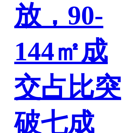
放，90-
144㎡成
交占比突
破七成