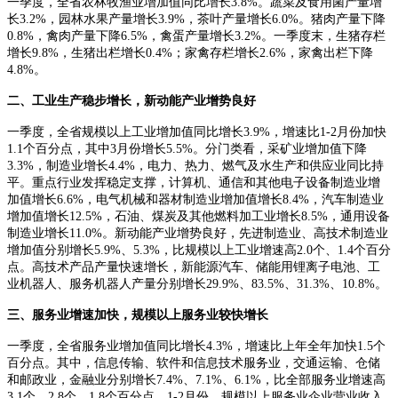
一季度，全省农林牧渔业增加值同比增长3.8%。蔬菜及食用菌产量增
长3.2%，园林水果产量增长3.9%，茶叶产量增长6.0%。猪肉产量下降
0.8%，禽肉产量下降6.5%，禽蛋产量增长3.2%。一季度末，生猪存栏
增长9.8%，生猪出栏增长0.4%；家禽存栏增长2.6%，家禽出栏下降
4.8%。
二、工业生产稳步增长，新动能产业增势良好
一季度，全省规模以上工业增加值同比增长3.9%，增速比1-2月份加快
1.1个百分点，其中3月份增长5.5%。分门类看，采矿业增加值下降
3.3%，制造业增长4.4%，电力、热力、燃气及水生产和供应业同比持
平。重点行业发挥稳定支撑，计算机、通信和其他电子设备制造业增
加值增长6.6%，电气机械和器材制造业增加值增长8.4%，汽车制造业
增加值增长12.5%，石油、煤炭及其他燃料加工业增长8.5%，通用设备
制造业增长11.0%。新动能产业增势良好，先进制造业、高技术制造业
增加值分别增长5.9%、5.3%，比规模以上工业增速高2.0个、1.4个百分
点。高技术产品产量快速增长，新能源汽车、储能用锂离子电池、工
业机器人、服务机器人产量分别增长29.9%、83.5%、31.3%、10.8%。
三、服务业增速加快，规模以上服务业较快增长
一季度，全省服务业增加值同比增长4.3%，增速比上年全年加快1.5个
百分点。其中，信息传输、软件和信息技术服务业，交通运输、仓储
和邮政业，金融业分别增长7.4%、7.1%、6.1%，比全部服务业增速高
3.1个、2.8个、1.8个百分点。1-2月份，规模以上服务业企业营业收入