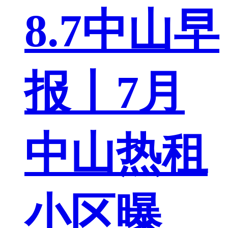
8.7中山早
报丨7月
中山热租
小区曝