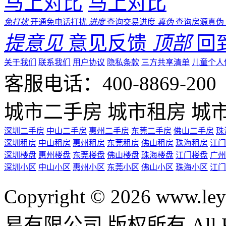
马上对比
马上对比
免打扰
开通免电话打扰
进度
查询交易进度
真伪
查询房源真伪
提意见
意见反馈
顶部
回
关于我们
联系我们
用户协议
隐私条款
三方共享清单
儿童个人
客服电话：400-8869-200 0
城市二手房
城市租房
城
深圳二手房
中山二手房
惠州二手房
东莞二手房
佛山二手房
珠
深圳租房
中山租房
惠州租房
东莞租房
佛山租房
珠海租房
江门
深圳楼盘
惠州楼盘
东莞楼盘
佛山楼盘
珠海楼盘
江门楼盘
广州
深圳小区
中山小区
惠州小区
东莞小区
佛山小区
珠海小区
江门
Copyright © 2026 ww
易有限公司 版权所有 All Rig