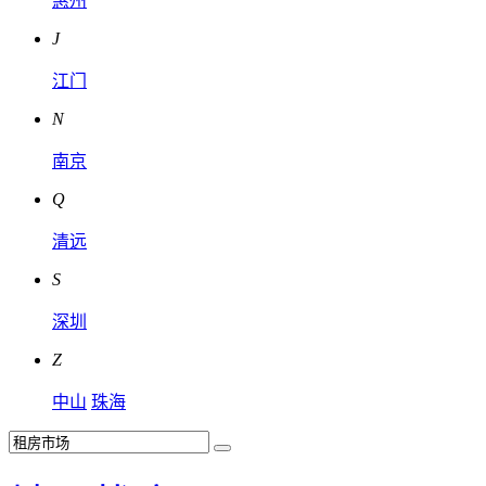
惠州
J
江门
N
南京
Q
清远
S
深圳
Z
中山
珠海