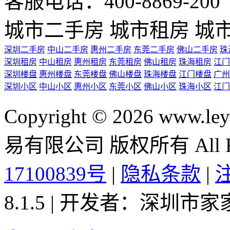
2020-07-08 10:34
佛山月报
1
2
3
4
5
下一页
尾页
卖房
我要卖房或出租
APP
扫码下载APP
小程序
扫码进入小程序
淘房
淘房超人
关注
我关注的房源
对比
暂无可对比的房源
去找房 >
房源对比
最多一次对比四