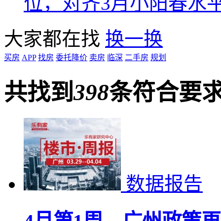
位，对齐3月小阳春水
大家都在找
换一换
买房
APP
找房
委托降价
卖房
临深
二手房
规划
共找到
398
条符合要
数据报告