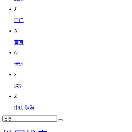
J
江门
N
南京
Q
清远
S
深圳
Z
中山
珠海