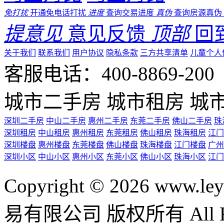
免打扰
开通免电话打扰
进度
查询交易进度
真伪
查询房源真伪
提意见
意见反馈
顶部
回
关于我们
联系我们
用户协议
隐私条款
三方共享清单
儿童个人
客服电话：400-8869-200 0
城市二手房
城市租房
城
深圳二手房
中山二手房
惠州二手房
东莞二手房
佛山二手房
珠
深圳租房
中山租房
惠州租房
东莞租房
佛山租房
珠海租房
江门
深圳楼盘
惠州楼盘
东莞楼盘
佛山楼盘
珠海楼盘
江门楼盘
广州
深圳小区
中山小区
惠州小区
东莞小区
佛山小区
珠海小区
江门
Copyright © 2026 ww
易有限公司 版权所有 All Rig