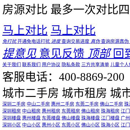
房源对比
最多一次对比四
马上对比
马上对比
免打扰
开通免电话打扰
进度
查询交易进度
真伪
查询房源真伪
提意见
意见反馈
顶部
回
关于我们
联系我们
用户协议
隐私条款
三方共享清单
儿童个人
客服电话：400-8869-200 0
城市二手房
城市租房
城
深圳二手房
中山二手房
惠州二手房
东莞二手房
佛山二手房
珠
深圳租房
中山租房
惠州租房
东莞租房
佛山租房
珠海租房
江门
深圳楼盘
惠州楼盘
东莞楼盘
佛山楼盘
珠海楼盘
江门楼盘
广州
深圳小区
中山小区
惠州小区
东莞小区
佛山小区
珠海小区
江门