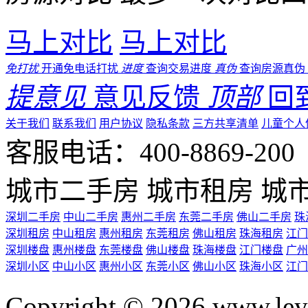
马上对比
马上对比
免打扰
开通免电话打扰
进度
查询交易进度
真伪
查询房源真伪
提意见
意见反馈
顶部
回
关于我们
联系我们
用户协议
隐私条款
三方共享清单
儿童个人
客服电话：400-8869-200 0
城市二手房
城市租房
城
深圳二手房
中山二手房
惠州二手房
东莞二手房
佛山二手房
珠
深圳租房
中山租房
惠州租房
东莞租房
佛山租房
珠海租房
江门
深圳楼盘
惠州楼盘
东莞楼盘
佛山楼盘
珠海楼盘
江门楼盘
广州
深圳小区
中山小区
惠州小区
东莞小区
佛山小区
珠海小区
江门
Copyright © 2026 ww