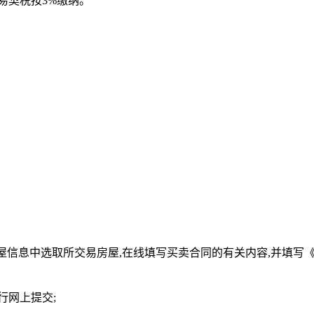
交易契税按3%缴纳。
房屋信息中选取所交易房屋,在线填写买卖合同的有关内容,并填
行网上提交;