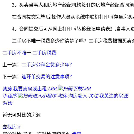
3、买卖当事人和房地产经纪机构签订的房地产经纪合同
在合同提交完毕后,操作人员从系统中联机打印《存量房买
4、合同提交后可从网上打印《转移登记申请表》,当事人
二手房不唯一税费多少你清楚了吗？二手房税费根据买卖
二手房不唯一
二手房税费
上一篇：
二手房公积金贷多少年？
下一篇：
连环单交易的注意事项？
卖房
我要卖房或出租
APP
扫码下载APP
小程序
扫码进入小程序
淘房
淘房超人
关注
我关注的房源
对比
暂无可对比的房源
去找房 >