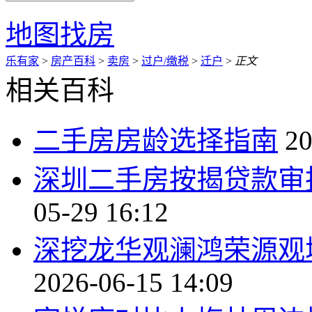
地图找房
乐有家
>
房产百科
>
卖房
>
过户/缴税
>
迁户
>
正文
相关百科
二手房房龄选择指南
20
深圳二手房按揭贷款审
05-29 16:12
深挖龙华观澜鸿荣源观
2026-06-15 14:09