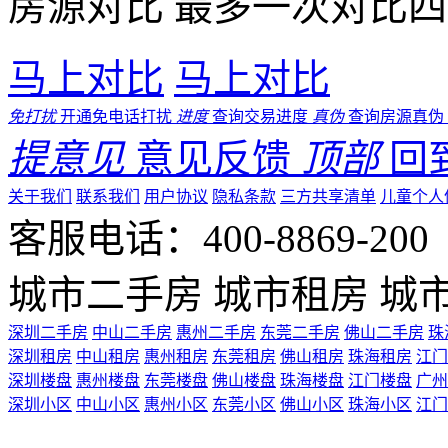
房源对比
最多一次对比四
马上对比
马上对比
免打扰
开通免电话打扰
进度
查询交易进度
真伪
查询房源真伪
提意见
意见反馈
顶部
回
关于我们
联系我们
用户协议
隐私条款
三方共享清单
儿童个人
客服电话：400-8869-200 0
城市二手房
城市租房
城
深圳二手房
中山二手房
惠州二手房
东莞二手房
佛山二手房
珠
深圳租房
中山租房
惠州租房
东莞租房
佛山租房
珠海租房
江门
深圳楼盘
惠州楼盘
东莞楼盘
佛山楼盘
珠海楼盘
江门楼盘
广州
深圳小区
中山小区
惠州小区
东莞小区
佛山小区
珠海小区
江门