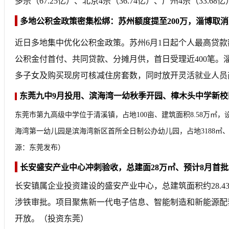
多宗（67.25亿）、北京4宗（36.74亿）、广州4宗（33
多地公积金政策密集松绑：苏州额度提至200万，淄博取
近日多地集中优化公积金政策。苏州6月1日起个人最高贷款额度
公积金付首付、共同贷款、分摊月供，首日受理近400笔。
多子女及购买现房可核减住房套数，同时放开灵活就业人员
东莞九中9月投用、滨海湾一幼秋季开园、樟木头中学新校
东莞市第九高级中学位于清溪镇，占地100亩、建筑面积8.58万㎡，
海湾第一幼儿园是滨海湾新区首所全日制公办幼儿园，占地3188㎡、
源：东莞发布）
长安盛安产业中心冲刺验收，总建面28万㎡、预计8月首
长安镇属企业投资建设的盛安产业中心，总建筑面积约28.
涉铁审批。项目聚焦新一代电子信息、智能制造和新能源配套，构
开放。（投资东莞）