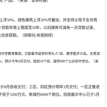
代住宅"产品。（来源：证券时报
）
度上浮50%、绿色建筑上浮20%可叠加，并支持父母子女共用
龄+贷款年限上限提至50年，以旧换新可减免一次贷款记录，
住房提取。（财联社/央视财经）
莞高级中学教育集团，已配备市级学科带头人7名、教学能手26名。东莞滨
，预计今年6月交付，规划18个班、提供900个公办初中学位。（来
预计8月验收交付；三区、四区预计明年3月交付；一区正推进
于3200万元、新增约6000个岗位。招商展示中心已于1月