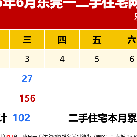
网签
472
套。昨日一手住宅网签排名前列镇街（园区）：东城区6套