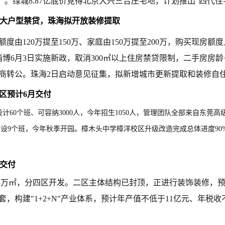
.68亿）。绿城8.87亿底价竞得北京大兴三合庄宅地，计划推出"四
消大户型禁贷，珠海拟开放装修提取
由120万提至150万、家庭由150万提至200万，购买现房额
淄博6月3日实施新政，取消300㎡以上住房禁贷限制，二手房房
商转公。珠海2日启动意见征集，拟新增城市更新提取和装修自住
区预计6月交付
设计60个班、可容纳3000人，今年招生1050人，管理团队全部来自东
设9个班，今年秋季开园。樟木头中学樟洋校区升级改造完成总体进度90%
批交付
43万㎡，分四区开发。二区主体结构已封顶，正进行装饰装修，
建"1+2+N"产业体系，预计年产值不低于11亿元、年税收不低