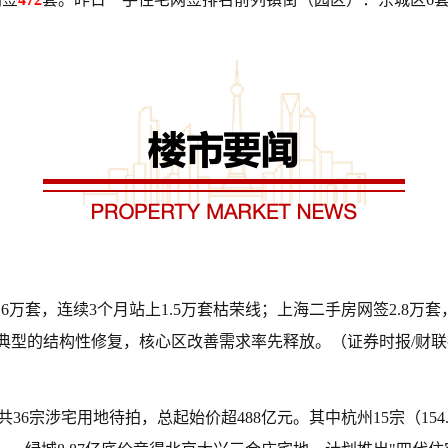
6万套，连续3个月站上1.5万套枯荣线；上海二手房网签2.8
典型的结构性修复，核心区改善需求率先释放。（证券时报/财
宗涉宅用地待拍，总起始价超488亿元。其中杭州15宗（154.3亿