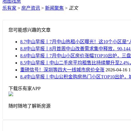
地图找房
乐有家
>
房产资讯
>
新闻聚焦
>
正文
您可能感兴趣的文章
8.7中山早报丨7月中山热租小区曝光！这10个小区是“
8.8中山早报丨8月首周中山改善需求集中释放，90-1
8.6中山早报丨7月中山小区房价涨幅TOP10出炉，三盘
8.5中山早报丨中山二手房平均租售比持续攀升至2.4
重磅信号！深圳等四大一线城市房价全涨
2026-04-16 1
8.4中山早报丨中山公积金购房热门小区TOP10出炉
下载乐有家APP
随时随地了解新房源