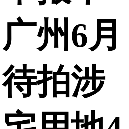
广州6月
待拍涉
宅用地4