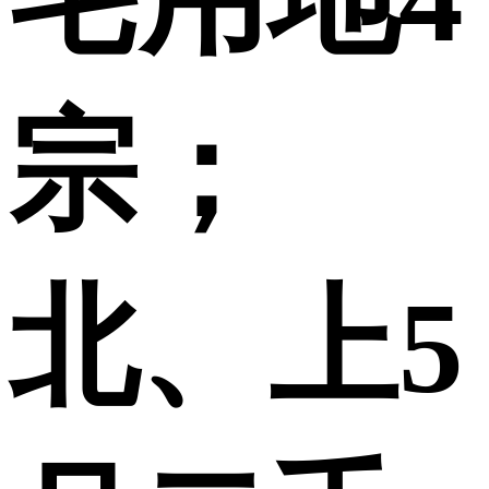
宗；
北、上5