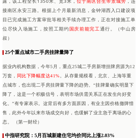
露，该工程全长1350米、宽3米，
位于南区合生帝景城旁
，连
接南区永安三路。根据上个月最新消息，金钟湖西入口建设项
目已完成施工方案审批等相关手续办理工作，正在对接施工单
位尽快入场施工，按照工期约
国庆前能完工
通行。（中山房
叔）
25个重点城市二手房挂牌量降了
据业内机构数据，今年5月，重点25城二手房新增挂牌房源为12
万套，
同比下降幅度达41%
。从存量规模看，北京、上海等重
点城市，也出现二手房挂牌量下降的趋势。“挂牌量确实明显下
降了，这是一个积极信号，表明市场供需关系正在发生向好变
化。”有专家表示。这背后有多方面原因，有业主因价格撤牌惜
售，此外今年以来市场成交向好，也缓解了业主急于离场的心
态。 （第一财经）
中指研究院：5月百城新建住宅均价同比上涨2.03%