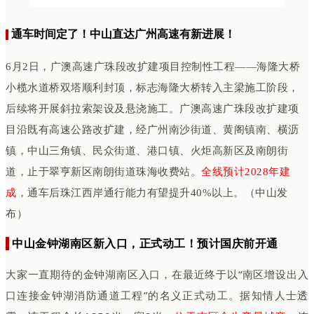
通车时间定了！中山直达广州高速有新进展！
6月2日，广澳高速广珠段改扩建项目控制性工程——海隆大桥
小榄水道桥双塔顺利封顶，标志海隆大桥转入主梁施工阶段，
后续将开展斜拉索架设及悬浇施工。广澳高速广珠段改扩建项
目沿既有高速公路改扩建，经广州南沙街道、黄阁镇南、横沥
镇，中山三角镇、民众街道、港口镇、火炬高新区及南朗街
道，止于翠亨新区南朗街道珠海收费站。
全线预计2028年建
成
，通车后珠江西岸通行能力有望提升40%以上。（中山发
布）
中山金钟湖南区新入口，正式动工！预计国庆前开通
大家一直期待的金钟湖南区入口，在最近终于以“南区增设出入
口连接金钟湖消防通道工程”的名义正式动工。据知情人士透