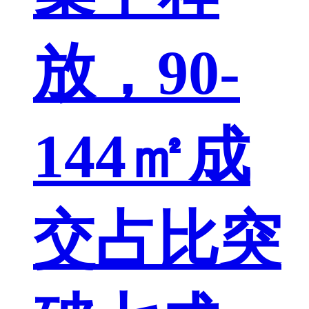
放，90-
144㎡成
交占比突