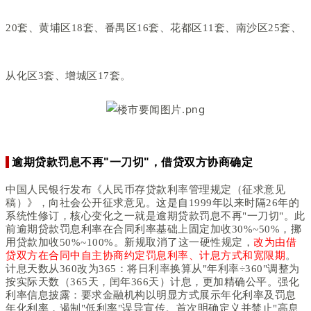
20套、黄埔区18套、番禺区16套、花都区11套、南沙区25套、
从化区3套、增城区17套。
逾期贷款罚息不再"一刀切"，借贷双方协商确定
中国人民银行发布《人民币存贷款利率管理规定（征求意见
稿）》，向社会公开征求意见。这是自1999年以来时隔26年的
系统性修订，核心变化之一就是逾期贷款罚息不再"一刀切"。此
前逾期贷款罚息利率在合同利率基础上固定加收30%~50%，挪
用贷款加收50%~100%。新规取消了这一硬性规定，
改为由借
贷双方在合同中自主协商约定罚息利率、计息方式和宽限期
。
计息天数从360改为365：将日利率换算从"年利率÷360"调整为
按实际天数（365天，闰年366天）计息，更加精确公平。强化
利率信息披露：要求金融机构以明显方式展示年化利率及罚息
年化利率，遏制"低利率"误导宣传。首次明确定义并禁止"高息