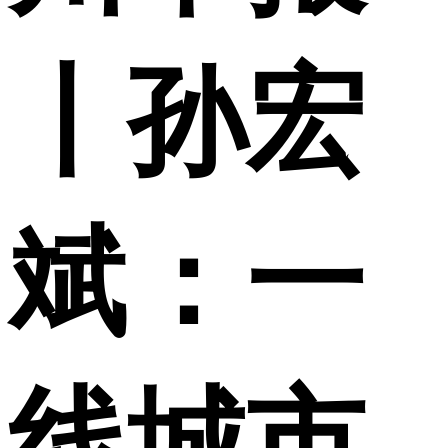
丨孙宏
斌：一
线城市