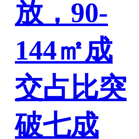
放，90-
144㎡成
交占比突
破七成