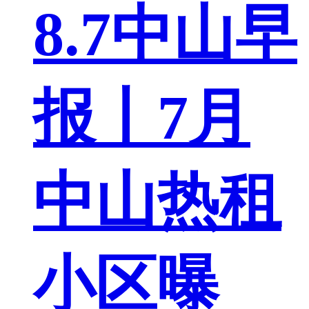
8.7中山早
报丨7月
中山热租
小区曝