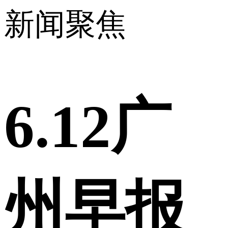
新闻聚焦
6.12广
州早报