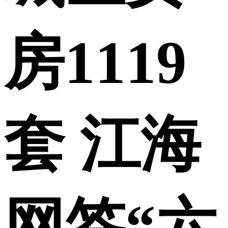
房1119
套 江海
网签“六