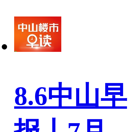
8.6中山早
报丨7月