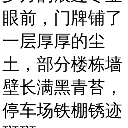
眼前，门牌铺了
一层厚厚的尘
土，部分楼栋墙
壁长满黑青苔，
停车场铁棚锈迹