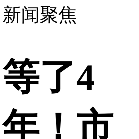
新闻聚焦
等了4
年！市