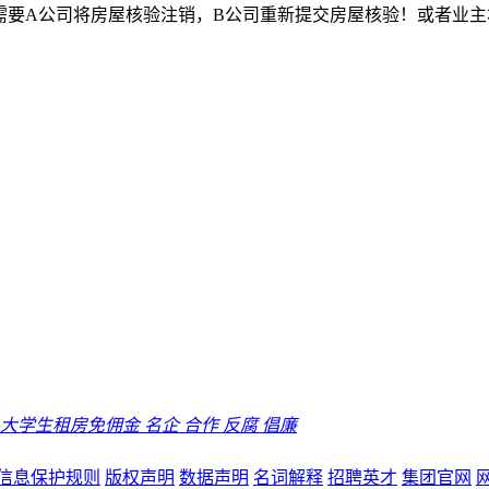
要A公司将房屋核验注销，B公司重新提交房屋核验！或者业主
大学生租房免佣金
名企
合作
反腐
倡廉
信息保护规则
版权声明
数据声明
名词解释
招聘英才
集团官网