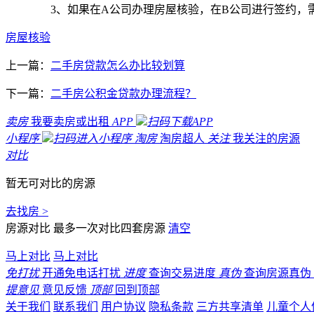
3、如果在A公司办理房屋核验，在B公司进行签约，需
房屋核验
上一篇：
二手房贷款怎么办比较划算
下一篇：
二手房公积金贷款办理流程？
卖房
我要卖房或出租
APP
扫码下载APP
小程序
扫码进入小程序
淘房
淘房超人
关注
我关注的房源
对比
暂无可对比的房源
去找房 >
房源对比
最多一次对比四套房源
清空
马上对比
马上对比
免打扰
开通免电话打扰
进度
查询交易进度
真伪
查询房源真伪
提意见
意见反馈
顶部
回到顶部
关于我们
联系我们
用户协议
隐私条款
三方共享清单
儿童个人