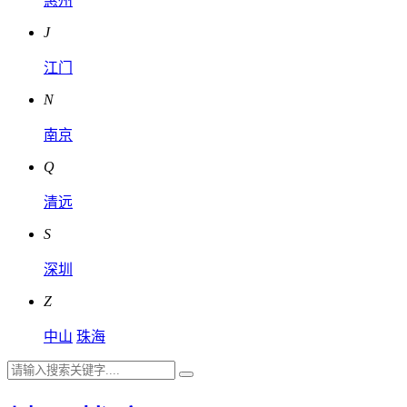
惠州
J
江门
N
南京
Q
清远
S
深圳
Z
中山
珠海