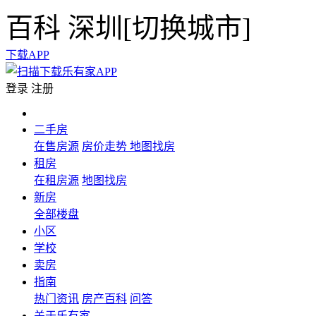
百科
深圳[
切换城市
]
下载APP
登录
注册
二手房
在售房源
房价走势
地图找房
租房
在租房源
地图找房
新房
全部楼盘
小区
学校
卖房
指南
热门资讯
房产百科
问答
关于乐有家