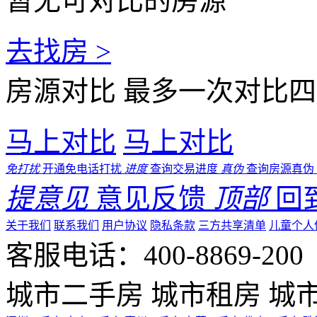
暂无可对比的房源
去找房 >
房源对比
最多一次对比四
马上对比
马上对比
免打扰
开通免电话打扰
进度
查询交易进度
真伪
查询房源真伪
提意见
意见反馈
顶部
回
关于我们
联系我们
用户协议
隐私条款
三方共享清单
儿童个人
客服电话：400-8869-200 0
城市二手房
城市租房
城