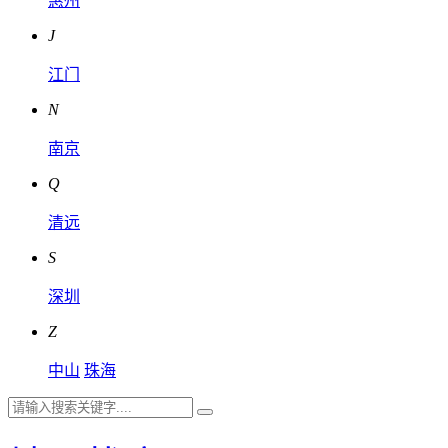
惠州
J
江门
N
南京
Q
清远
S
深圳
Z
中山
珠海