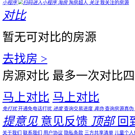
小程序
扫码进入小程序
淘房
淘房超人
关注
我关注的房源
对比
暂无可对比的房源
去找房 >
房源对比
最多一次对比四
马上对比
马上对比
免打扰
开通免电话打扰
进度
查询交易进度
真伪
查询房源真伪
提意见
意见反馈
顶部
回
关于我们
联系我们
用户协议
隐私条款
三方共享清单
儿童个人