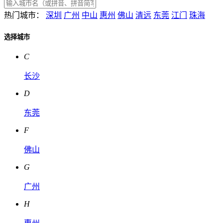
热门城市：
深圳
广州
中山
惠州
佛山
清远
东莞
江门
珠海
选择城市
C
长沙
D
东莞
F
佛山
G
广州
H