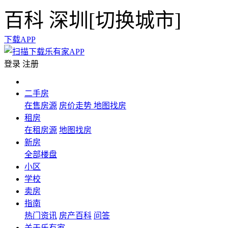
百科
深圳[
切换城市
]
下载APP
登录
注册
二手房
在售房源
房价走势
地图找房
租房
在租房源
地图找房
新房
全部楼盘
小区
学校
卖房
指南
热门资讯
房产百科
问答
关于乐有家