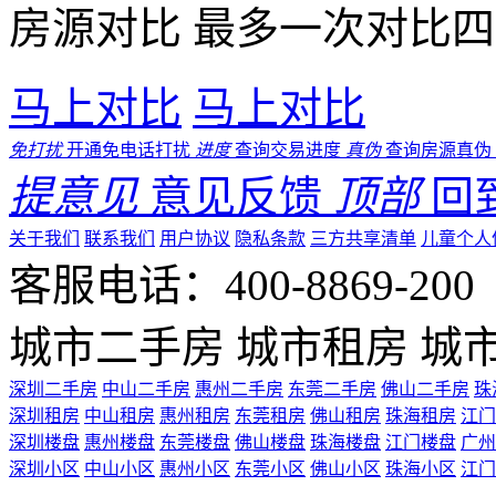
房源对比
最多一次对比四
马上对比
马上对比
免打扰
开通免电话打扰
进度
查询交易进度
真伪
查询房源真伪
提意见
意见反馈
顶部
回
关于我们
联系我们
用户协议
隐私条款
三方共享清单
儿童个人
客服电话：400-8869-200 0
城市二手房
城市租房
城
深圳二手房
中山二手房
惠州二手房
东莞二手房
佛山二手房
珠
深圳租房
中山租房
惠州租房
东莞租房
佛山租房
珠海租房
江门
深圳楼盘
惠州楼盘
东莞楼盘
佛山楼盘
珠海楼盘
江门楼盘
广州
深圳小区
中山小区
惠州小区
东莞小区
佛山小区
珠海小区
江门