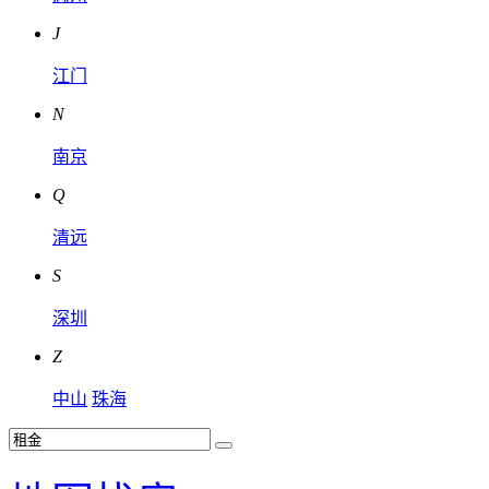
J
江门
N
南京
Q
清远
S
深圳
Z
中山
珠海