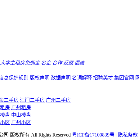
大学生租房免佣金
名企
合作
反腐
倡廉
信息保护规则
版权声明
数据声明
名词解释
招聘英才
集团官网
海二手房
江门二手房
广州二手房
租房
广州租房
楼盘
中山楼盘
小区
广州小区
司 版权所有 All Rights Reserved
粤ICP备17100839号
|
隐私条款