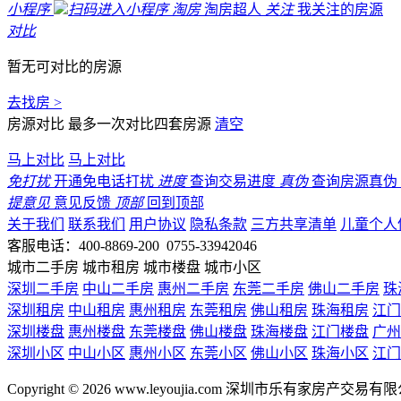
小程序
扫码进入小程序
淘房
淘房超人
关注
我关注的房源
对比
暂无可对比的房源
去找房 >
房源对比
最多一次对比四套房源
清空
马上对比
马上对比
免打扰
开通免电话打扰
进度
查询交易进度
真伪
查询房源真伪
提意见
意见反馈
顶部
回到顶部
关于我们
联系我们
用户协议
隐私条款
三方共享清单
儿童个人
客服电话：400-8869-200 0755-33942046
城市二手房
城市租房
城市楼盘
城市小区
深圳二手房
中山二手房
惠州二手房
东莞二手房
佛山二手房
珠
深圳租房
中山租房
惠州租房
东莞租房
佛山租房
珠海租房
江门
深圳楼盘
惠州楼盘
东莞楼盘
佛山楼盘
珠海楼盘
江门楼盘
广州
深圳小区
中山小区
惠州小区
东莞小区
佛山小区
珠海小区
江门
Copyright © 2026 www.leyoujia.com 深圳市乐有家房产交易有限公