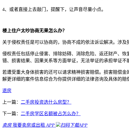
4、或者直接上去敲门，提醒下，让声音尽量小点。
楼上住户太吵协商无果怎么办？
关于侵权责任是可以协商的，协商不成的依法诉讼解决。涉及
侵权责任包括停止侵害、排除妨碍、消除危险、返还财产、恢
错、损害结果、因果关系等方面举证，无法举证的承担举证不
若遭受重大身体损害的还可以请求精神损害赔偿。损害赔偿金
解更详细的案件信息综合为你提供详细的法律咨询及具体的赔
退房
上一篇：
二手房投资选什么房型？
下一篇：
二手房学区名额被占怎么办？
卖房
我要卖房或出租
APP
扫码下载APP