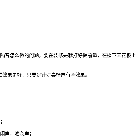
层隔音怎么做的问题，要在装修是就打好提前量，在楼下天花板
顶效果更好，只要是针对桌椅声有些效果。
决；
吵闹声，嘈杂声；