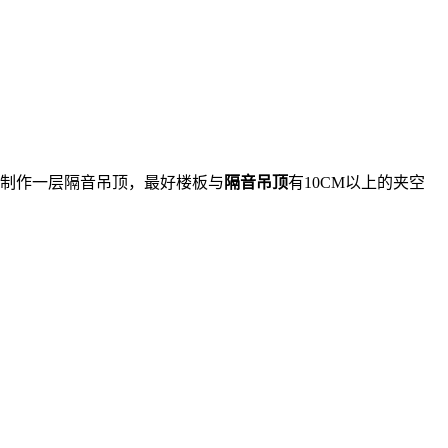
上制作一层隔音吊顶，最好楼板与
隔音吊顶
有10CM以上的夹空