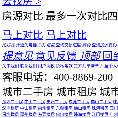
去找房 >
房源对比
最多一次对比四
马上对比
马上对比
免打扰
开通免电话打扰
进度
查询交易进度
真伪
查询房源真伪
提意见
意见反馈
顶部
回
关于我们
联系我们
用户协议
隐私条款
三方共享清单
儿童个人
客服电话：400-8869-200 0
城市二手房
城市租房
城
深圳二手房
中山二手房
惠州二手房
东莞二手房
佛山二手房
珠
深圳租房
中山租房
惠州租房
东莞租房
佛山租房
珠海租房
江门
深圳楼盘
惠州楼盘
东莞楼盘
佛山楼盘
珠海楼盘
江门楼盘
广州