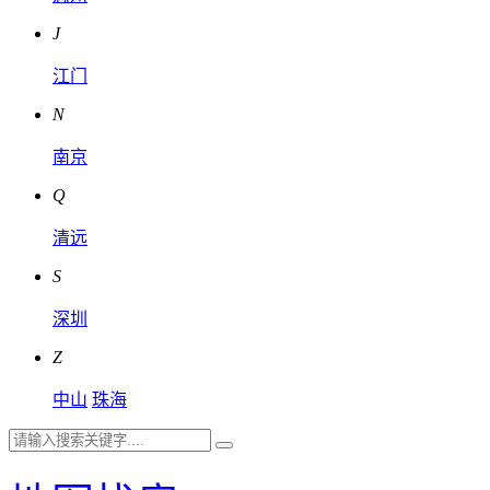
J
江门
N
南京
Q
清远
S
深圳
Z
中山
珠海