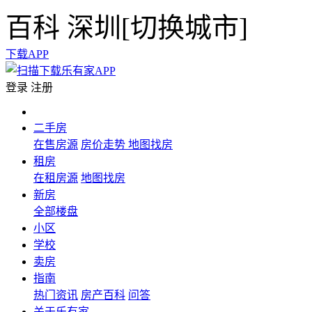
百科
深圳[
切换城市
]
下载APP
登录
注册
二手房
在售房源
房价走势
地图找房
租房
在租房源
地图找房
新房
全部楼盘
小区
学校
卖房
指南
热门资讯
房产百科
问答
关于乐有家