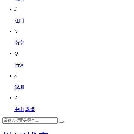
J
江门
N
南京
Q
清远
S
深圳
Z
中山
珠海