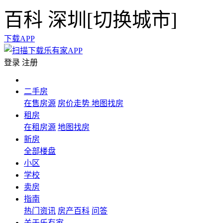
百科
深圳[
切换城市
]
下载APP
登录
注册
二手房
在售房源
房价走势
地图找房
租房
在租房源
地图找房
新房
全部楼盘
小区
学校
卖房
指南
热门资讯
房产百科
问答
关于乐有家