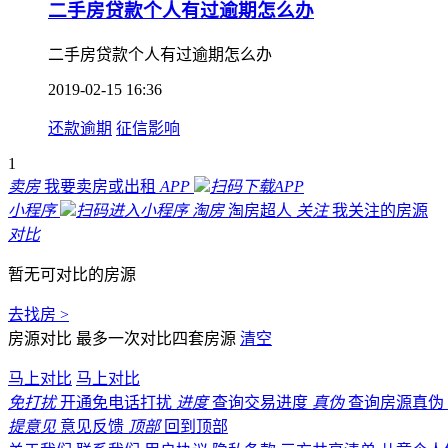
二手房贷款个人有过逾期怎么办
二手房贷款个人有过逾期怎么办
2019-02-15 16:36
还款逾期
征信影响
1
卖房
我要卖房或出租
APP
扫码下载APP
小程序
扫码进入小程序
淘房
淘房超人
关注
我关注的房源
对比
暂无可对比的房源
去找房 >
房源对比
最多一次对比四套房源
清空
马上对比
马上对比
免打扰
开通免电话打扰
进度
查询交易进度
真伪
查询房源真伪
提意见
意见反馈
顶部
回到顶部