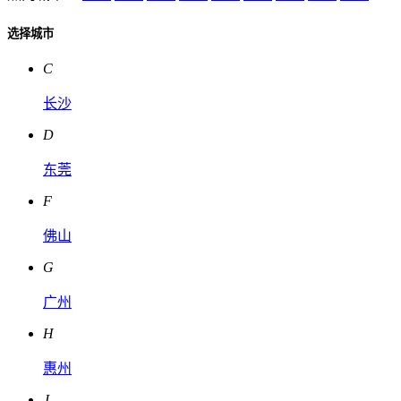
选择城市
C
长沙
D
东莞
F
佛山
G
广州
H
惠州
J