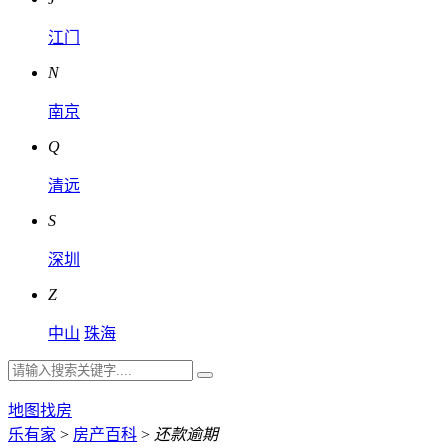
江门
N
南京
Q
清远
S
深圳
Z
中山
珠海
地图找房
乐有家
>
房产百科
>
还款逾期