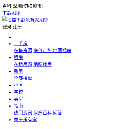
百科
深圳[
切换城市
]
下载APP
登录
注册
二手房
在售房源
房价走势
地图找房
租房
在租房源
地图找房
新房
全部楼盘
小区
学校
卖房
指南
热门资讯
房产百科
问答
关于乐有家