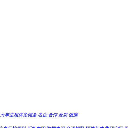
大学生租房免佣金
名企
合作
反腐
倡廉