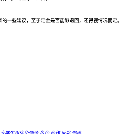
家的一些建议，至于定金是否能够退回，还得视情况而定。
大学生租房免佣金
名企
合作
反腐
倡廉