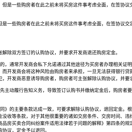
，但是一些购房者在此之前未将买房这件事考虑全面，在签协议
但是一些购房者在此之前未将买房这件事考虑全面，在签协议交
张解除双方签订的认购协议，并要求开发商退还购房定金。
证的，通常开发商会私下允诺通过其他途径为买房者办理相关证
，而开发商会将这种风险由购房者来承担，一旦无法获得银行贷
犯，开发商恶意诱导购房者，购房者可主张解除认购协议，并要
事先主动履行告知义务，导致签订认购书并缴纳定金后，购房者
合同》的主要条款达成一致，可要求解除认购协议，退回定金。
金没收等条款，对于其他很重要的诸如交房条件、交房时间、违
商品房买卖合同纠纷案件适用法律若于问题的解释》第四条的规
购协议，定金予以退回。