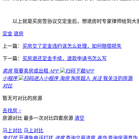
以上就是买房签协议交定金后，想退房时专家律师给到大
定金
退房
上一篇：
买房交了定金违约该怎么处理，如何赔偿损失
下一篇：
买房退还定金手续，退款申请书怎么写
卖房
我要卖房或出租
APP
扫码下载APP
小程序
扫码进入小程序
淘房
淘房超人
关注
我关注的房源
对比
暂无可对比的房源
去找房 >
房源对比
最多一次对比四套房源
清空
马上对比
马上对比
免打扰
开通免电话打扰
进度
查询交易进度
真伪
查询房源真伪