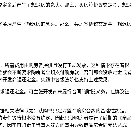
交定金后产生了想退房的念头。那么，买房签协议交定金，想退
定金后产生了想退房的念头。那么，买房签协议交定金，想退房
明，所需费用由购房者提供且没有正规发票，这种情形存在着银
款就会不断要求购房者全额支付购房款，否则即会没收定金或者
求开发商退还定金。实践中各级法院也支持上述意见。
要求退还定金。可主张开发商未履行合同的附随义务，在协议签
根据相关法律认为：认购书只是对整个购房合约的基础性约定，
约责任等待根本没有约定，因此只要购房者履行了后期的《商品
定，因不可归责于当事人双方的事由导致商品房合同无法达成一