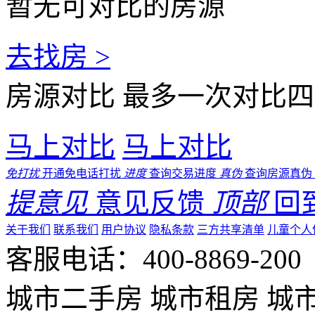
暂无可对比的房源
去找房 >
房源对比
最多一次对比四
马上对比
马上对比
免打扰
开通免电话打扰
进度
查询交易进度
真伪
查询房源真伪
提意见
意见反馈
顶部
回
关于我们
联系我们
用户协议
隐私条款
三方共享清单
儿童个人
客服电话：400-8869-200 0
城市二手房
城市租房
城