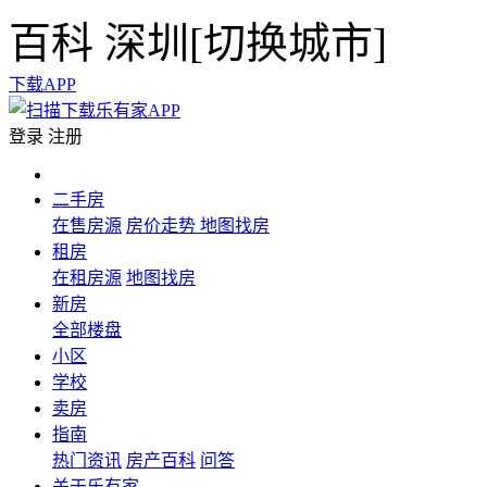
百科
深圳[
切换城市
]
下载APP
登录
注册
二手房
在售房源
房价走势
地图找房
租房
在租房源
地图找房
新房
全部楼盘
小区
学校
卖房
指南
热门资讯
房产百科
问答
关于乐有家