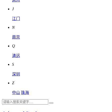
惠州
J
江门
N
南京
Q
清远
S
深圳
Z
中山
珠海