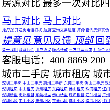
房源对比
最多一次对比四
马上对比
马上对比
免打扰
开通免电话打扰
进度
查询交易进度
真伪
查询房源真伪
提意见
意见反馈
顶部
回
关于我们
联系我们
用户协议
隐私条款
三方共享清单
儿童个人
客服电话：400-8869-200 0
城市二手房
城市租房
城
深圳二手房
中山二手房
惠州二手房
东莞二手房
佛山二手房
珠
深圳租房
中山租房
惠州租房
东莞租房
佛山租房
珠海租房
江门
深圳楼盘
惠州楼盘
东莞楼盘
佛山楼盘
珠海楼盘
江门楼盘
广州
深圳小区
中山小区
惠州小区
东莞小区
佛山小区
珠海小区
江门