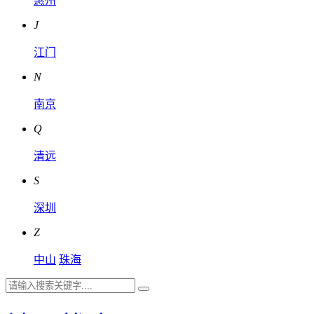
惠州
J
江门
N
南京
Q
清远
S
深圳
Z
中山
珠海