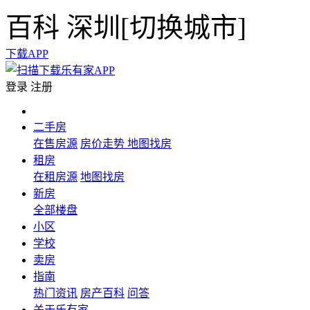
百科
深圳[
切换城市
]
下载APP
登录
注册
二手房
在售房源
房价走势
地图找房
租房
在租房源
地图找房
新房
全部楼盘
小区
学校
卖房
指南
热门资讯
房产百科
问答
关于乐有家