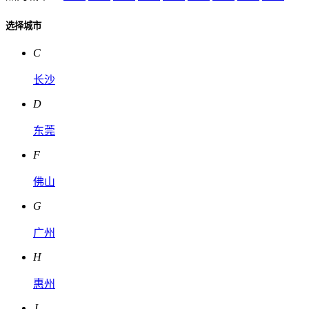
选择城市
C
长沙
D
东莞
F
佛山
G
广州
H
惠州
J