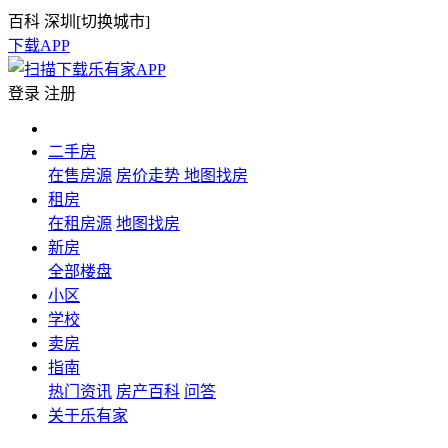
百科
深圳[
切换城市
]
下载APP
登录
注册
二手房
在售房源
房价走势
地图找房
租房
在租房源
地图找房
新房
全部楼盘
小区
学校
卖房
指南
热门资讯
房产百科
问答
关于乐有家