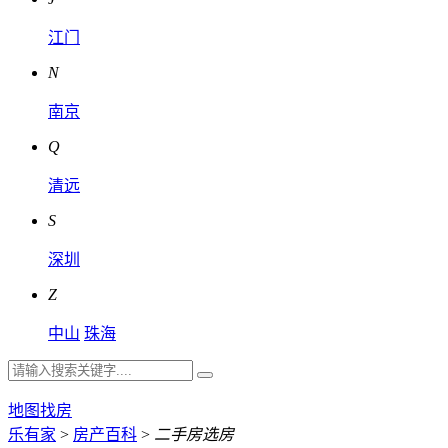
江门
N
南京
Q
清远
S
深圳
Z
中山
珠海
地图找房
乐有家
>
房产百科
>
二手房选房