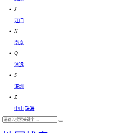
J
江门
N
南京
Q
清远
S
深圳
Z
中山
珠海