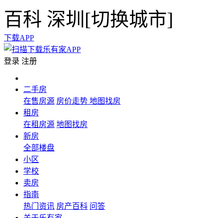
百科
深圳[
切换城市
]
下载APP
登录
注册
二手房
在售房源
房价走势
地图找房
租房
在租房源
地图找房
新房
全部楼盘
小区
学校
卖房
指南
热门资讯
房产百科
问答
关于乐有家