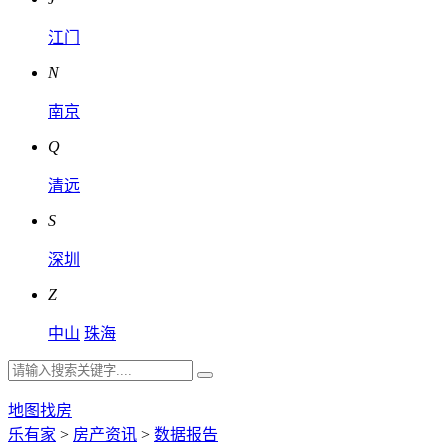
江门
N
南京
Q
清远
S
深圳
Z
中山
珠海
地图找房
乐有家
>
房产资讯
>
数据报告