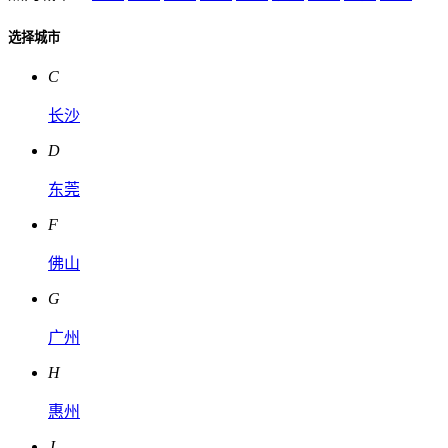
选择城市
C
长沙
D
东莞
F
佛山
G
广州
H
惠州
J