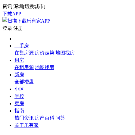
资讯
深圳[
切换城市
]
下载APP
登录
注册
二手房
在售房源
房价走势
地图找房
租房
在租房源
地图找房
新房
全部楼盘
小区
学校
卖房
指南
热门资讯
房产百科
问答
关于乐有家